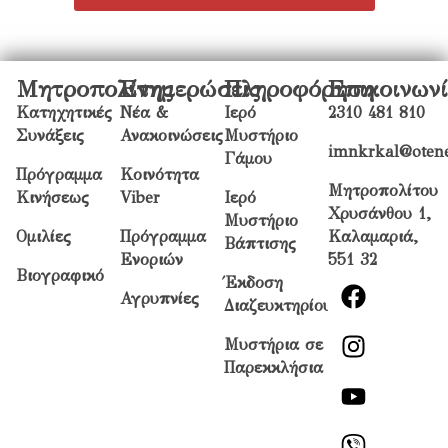
Μητροπολίτης
Ενημερώσεις
Πληροφόρηση
Επικοινων
Κατηχητικές
Νέα &
Ιερό
2310 481 810
Συνάξεις
Ανακοινώσεις
Μυστήριο
imnkrkal@otene
Γάμου
Πρόγραμμα
Κοινότητα
Μητροπολίτου
Κινήσεως
Viber
Ιερό
Χρυσάνθου 1,
Μυστήριο
Ομιλίες
Πρόγραμμα
Καλαμαριά,
Βάπτισης
Ενοριών
551 32
Βιογραφικό
Έκδοση
Αγρυπνίες
Διαζευκτηρίου
Μυστήρια σε
Παρεκκλήσια