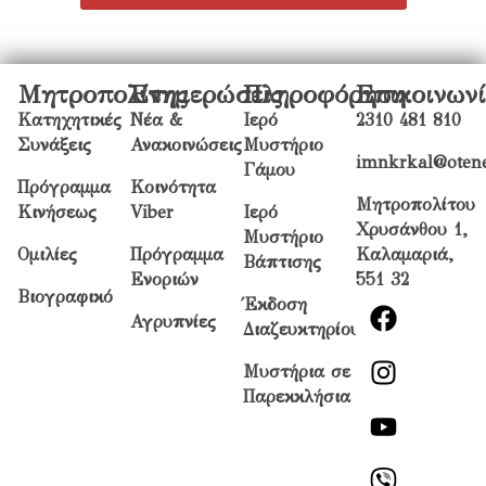
Μητροπολίτης
Ενημερώσεις
Πληροφόρηση
Επικοινων
Κατηχητικές
Νέα &
Ιερό
2310 481 810
Συνάξεις
Ανακοινώσεις
Μυστήριο
imnkrkal@otene
Γάμου
Πρόγραμμα
Κοινότητα
Μητροπολίτου
Κινήσεως
Viber
Ιερό
Χρυσάνθου 1,
Μυστήριο
Ομιλίες
Πρόγραμμα
Καλαμαριά,
Βάπτισης
Ενοριών
551 32
Βιογραφικό
Έκδοση
Αγρυπνίες
Διαζευκτηρίου
Μυστήρια σε
Παρεκκλήσια