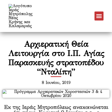
Νέα & Α
Πρόγραμμα Εν
Πρόγραμμα 
Πνευματικό Έργο
Αρχιερατική Θεία
Λειτουργία στο Ι.Π. Αγίας
Παρασκευής στρατοπέδου
“Νταλίπη”
8 Ιουνίου, 2019
Εκ της Ιεράς Μητροπόλεως ανακοινώνεται