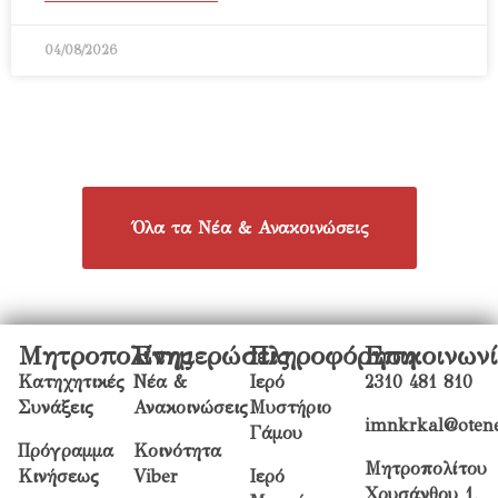
04/08/2026
Όλα τα Νέα & Ανακοινώσεις
Μητροπολίτης
Ενημερώσεις
Πληροφόρηση
Επικοινων
Κατηχητικές
Νέα &
Ιερό
2310 481 810
Συνάξεις
Ανακοινώσεις
Μυστήριο
imnkrkal@otene
Γάμου
Πρόγραμμα
Κοινότητα
Μητροπολίτου
Κινήσεως
Viber
Ιερό
Χρυσάνθου 1,