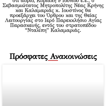
ότι αύριο, Κυριακή 9 Ιουνίου ε.ε., ο
Σεβασμιώτατος Μητροπολίτης Νέας Κρήνης
και Καλαμαριάς κ. Ιουστίνος θα
προεξάρχει του Όρθρου και της Θείας
Λειτουργίας στο Ιερό Παρεκκλήσιο Αγίας
Παρασκευής, εντός του στρατοπέδου
“Νταλίπη” Καλαμαριάς.
Πρόσφατες Ανακοινώσεις