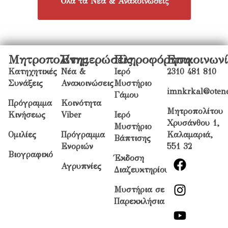
Όλα τα Νέα & Ανακοινώσεις
Μητροπολίτης
Ενημερώσεις
Πληροφόρηση
Επικοινων
Κατηχητικές
Νέα &
Ιερό
2310 481 810
Συνάξεις
Ανακοινώσεις
Μυστήριο
imnkrkal@otene
Γάμου
Πρόγραμμα
Κοινότητα
Μητροπολίτου
Κινήσεως
Viber
Ιερό
Χρυσάνθου 1,
Μυστήριο
Ομιλίες
Πρόγραμμα
Καλαμαριά,
Βάπτισης
Ενοριών
551 32
Βιογραφικό
Έκδοση
Αγρυπνίες
Διαζευκτηρίου
Μυστήρια σε
Παρεκκλήσια