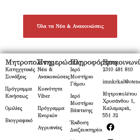
Όλα τα Νέα & Ανακοινώσεις
Μητροπολίτης
Ενημερώσεις
Πληροφόρηση
Επικοινων
Κατηχητικές
Νέα &
Ιερό
2310 481 810
Συνάξεις
Ανακοινώσεις
Μυστήριο
imnkrkal@otene
Γάμου
Πρόγραμμα
Κοινότητα
Μητροπολίτου
Κινήσεως
Viber
Ιερό
Χρυσάνθου 1,
Μυστήριο
Ομιλίες
Πρόγραμμα
Καλαμαριά,
Βάπτισης
Ενοριών
551 32
Βιογραφικό
Έκδοση
Αγρυπνίες
Διαζευκτηρίου