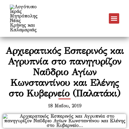
Νέα & Α
Πρόγραμμα Εν
Πρόγραμμα 
Πνευματικό Έργο
Αρχιερατικός Εσπερινός και
Αγρυπνία στο πανηγυρίζον
Ναΰδριο Αγίων
Κωνσταντίνου και Ελένης
στο Κυβερνείο (Παλατάκι)
18 Μαΐου, 2019