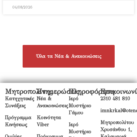
04/08/2026
Όλα τα Νέα & Ανακοινώσεις
Μητροπολίτης
Ενημερώσεις
Πληροφόρηση
Επικοινων
Κατηχητικές
Νέα &
Ιερό
2310 481 810
Συνάξεις
Ανακοινώσεις
Μυστήριο
imnkrkal@otene
Γάμου
Πρόγραμμα
Κοινότητα
Μητροπολίτου
Κινήσεως
Viber
Ιερό
Χρυσάνθου 1,
Μυστήριο
Ομιλίες
Πρόγραμμα
Καλαμαριά,