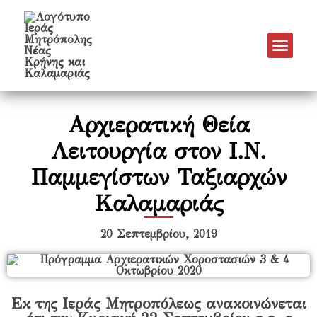
Νέα & Α
Πρόγραμμα Εν
Πρόγραμμα 
Πνευματικό Έργο
Αρχιερατική Θεία
Λειτουργία στον Ι.Ν.
Παμμεγίστων Ταξιαρχών
Καλαμαριάς
20 Σεπτεμβρίου, 2019
Εκ της Ιεράς Μητροπόλεως ανακοινώνεται