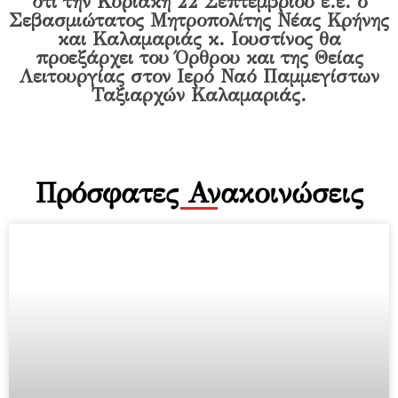
ότι την Κυριακή 22 Σεπτεμβρίου ε.ε. ο
Σεβασμιώτατος Μητροπολίτης Νέας Κρήνης
και Καλαμαριάς κ. Ιουστίνος θα
προεξάρχει του Όρθρου και της Θείας
Λειτουργίας στον Ιερό Ναό Παμμεγίστων
Ταξιαρχών Καλαμαριάς.
Πρόσφατες Ανακοινώσεις