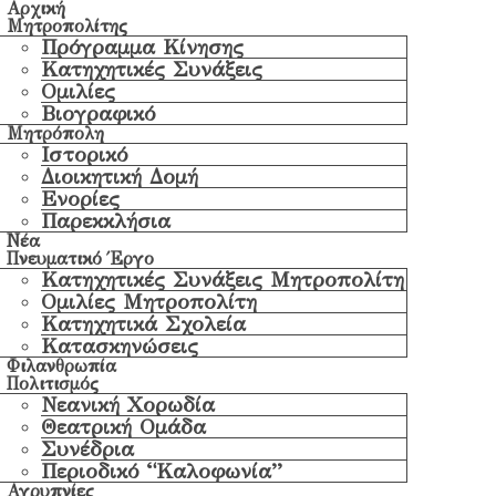
Αρχική
Μητροπολίτης
Πρόγραμμα Κίνησης
Κατηχητικές Συνάξεις
Ομιλίες
Βιογραφικό
Μητρόπολη
Ιστορικό
Διοικητική Δομή
Ενορίες
Παρεκκλήσια
Νέα
Πνευματικό Έργο
Κατηχητικές Συνάξεις Μητροπολίτη
Ομιλίες Μητροπολίτη
Κατηχητικά Σχολεία
Κατασκηνώσεις
Φιλανθρωπία
Πολιτισμός
Νεανική Χορωδία
Θεατρική Ομάδα
Συνέδρια
Περιοδικό “Καλοφωνία”
Αγρυπνίες