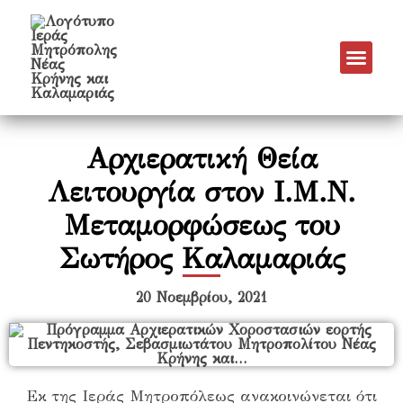
Νέα & Α
Πρόγραμμα Εν
Πρόγραμμα 
Πνευματικό Έργο
Αρχιερατική Θεία
Λειτουργία στον Ι.Μ.Ν.
Μεταμορφώσεως του
Σωτήρος Καλαμαριάς
20 Νοεμβρίου, 2021
Εκ της Ιεράς Μητροπόλεως ανακοινώνεται ότι