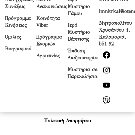
Συνάξεις
Ανακοινώσεις
Μυστήριο
imnkrkal@otene
Γάμου
Πρόγραμμα
Κοινότητα
Μητροπολίτου
Κινήσεως
Viber
Ιερό
Χρυσάνθου 1,
Μυστήριο
Ομιλίες
Πρόγραμμα
Καλαμαριά,
Βάπτισης
Ενοριών
551 32
Βιογραφικό
Έκδοση
Αγρυπνίες
Διαζευκτηρίου
Μυστήρια σε
Παρεκκλήσια
Πολιτική Απορρήτου