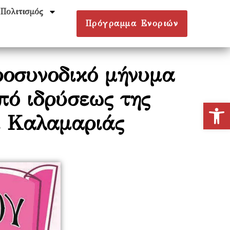
Πολιτισμός
Πρόγραμμα Ενοριών
ροσυνοδικό μήνυμα
πό ιδρύσεως της
Ανοίξτε
ι Καλαμαριάς