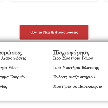
Όλα τα Νέα & Ανακοινώσεις
μερώσεις
Πληροφόρηση
 Ανακοινώσεις
Ιερό Μυστήριο Γάμου
ητα Viber
Ιερό Μυστήριο Βάπτισης
αμμα Ενοριών
Έκδοση Διαζευκτηρίου
νίες
Μυστήρια σε Παρεκκλήσια