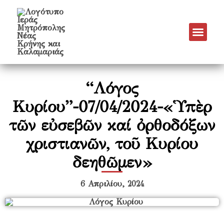
Νέα & Α
Πρόγραμμα Εν
Πρόγραμμα 
Πνευματικό Έργο
“Λόγος
Κυρίου”-07/04/2024-«Ὑπὲρ
τῶν εὐσεβῶν καί ὀρθοδόξων
χριστιανῶν, τοῦ Κυρίου
δεηθῶµεν»
6 Απριλίου, 2024