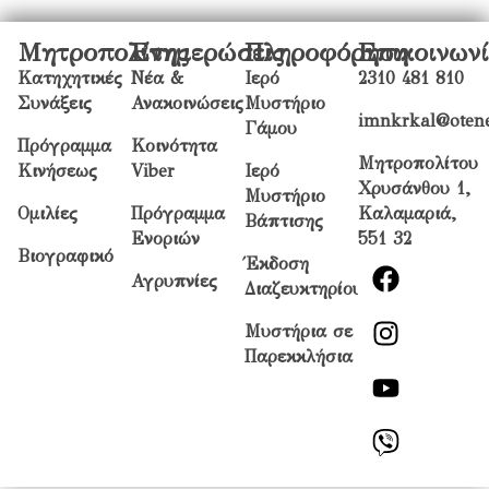
Μητροπολίτης
Ενημερώσεις
Πληροφόρηση
Επικοινων
Κατηχητικές
Νέα &
Ιερό
2310 481 810
Συνάξεις
Ανακοινώσεις
Μυστήριο
imnkrkal@otene
Γάμου
Πρόγραμμα
Κοινότητα
Μητροπολίτου
Κινήσεως
Viber
Ιερό
Χρυσάνθου 1,
Μυστήριο
Ομιλίες
Πρόγραμμα
Καλαμαριά,
Βάπτισης
Ενοριών
551 32
Βιογραφικό
Έκδοση
Αγρυπνίες
Διαζευκτηρίου
Μυστήρια σε
Παρεκκλήσια