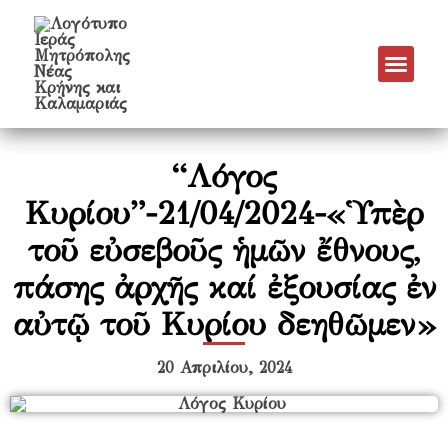
Νέα & Α
Πρόγραμμα Εν
Πρόγραμμα 
Πνευματικό Έργο
“Λόγος
Κυρίου”-21/04/2024-«Ὑπὲρ
τοῦ εὐσεβοῦς ἡµῶν ἔθνους,
πάσης ἀρχῆς καί ἐξουσίας ἐν
αὐτῷ τοῦ Κυρίου δεηθῶµεν»
20 Απριλίου, 2024