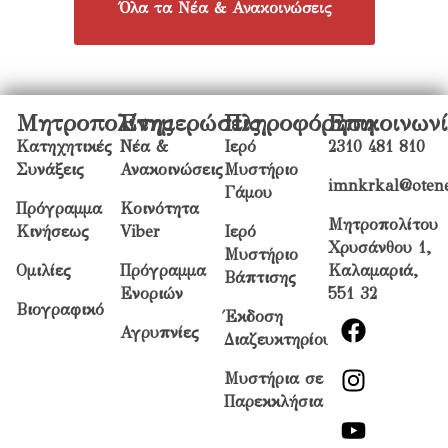
Όλα τα Νέα & Ανακοινώσεις
Μητροπολίτης
Ενημερώσεις
Πληροφόρηση
Επικοινων
Κατηχητικές
Νέα &
Ιερό
2310 481 810
Συνάξεις
Ανακοινώσεις
Μυστήριο
imnkrkal@otene
Γάμου
Πρόγραμμα
Κοινότητα
Μητροπολίτου
Κινήσεως
Viber
Ιερό
Χρυσάνθου 1,
Μυστήριο
Ομιλίες
Πρόγραμμα
Καλαμαριά,
Βάπτισης
Ενοριών
551 32
Βιογραφικό
Έκδοση
Αγρυπνίες
Διαζευκτηρίου
Μυστήρια σε
Παρεκκλήσια