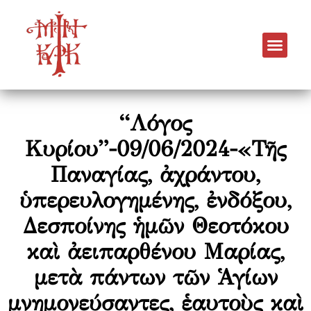
“Λόγος
Κυρίου”-09/06/2024-«Τῆς
Παναγίας, ἀχράντου,
ὑπερευλογημένης, ἐνδόξου,
Δεσποίνης ἡμῶν Θεοτόκου
καὶ ἀειπαρθένου Μαρίας,
μετὰ πάντων τῶν Ἁγίων
μνημονεύσαντες, ἑαυτοὺς καὶ