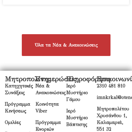
Όλα τα Νέα & Ανακοινώσεις
Μητροπολίτης
Ενημερώσεις
Πληροφόρηση
Επικοινων
Κατηχητικές
Νέα &
Ιερό
2310 481 810
Συνάξεις
Ανακοινώσεις
Μυστήριο
imnkrkal@otene
Γάμου
Πρόγραμμα
Κοινότητα
Μητροπολίτου
Κινήσεως
Viber
Ιερό
Χρυσάνθου 1,
Μυστήριο
Ομιλίες
Πρόγραμμα
Καλαμαριά,
Βάπτισης
Ενοριών
551 32