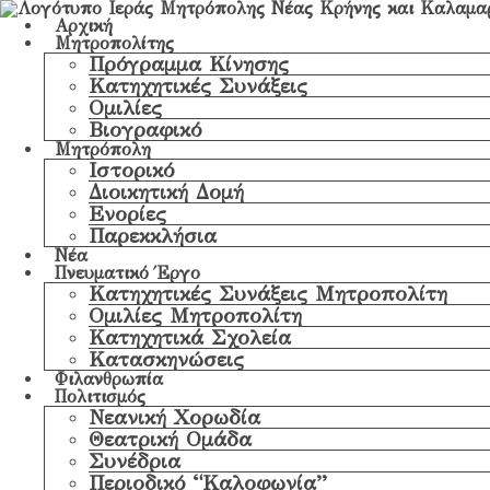
Αρχική
Μητροπολίτης
Πρόγραμμα Κίνησης
Κατηχητικές Συνάξεις
Ομιλίες
Βιογραφικό
Μητρόπολη
Ιστορικό
Διοικητική Δομή
Ενορίες
Παρεκκλήσια
Νέα
Πνευματικό Έργο
Κατηχητικές Συνάξεις Μητροπολίτη
Ομιλίες Μητροπολίτη
Κατηχητικά Σχολεία
Κατασκηνώσεις
Φιλανθρωπία
Πολιτισμός
Νεανική Χορωδία
Θεατρική Ομάδα
Συνέδρια
Περιοδικό “Καλοφωνία”