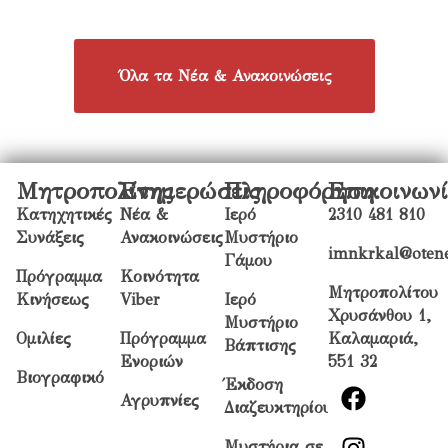
Όλα τα Νέα & Ανακοινώσεις
Μητροπολίτης
Ενημερώσεις
Πληροφόρηση
Επικοινων
Κατηχητικές
Νέα &
Ιερό
2310 481 810
Συνάξεις
Ανακοινώσεις
Μυστήριο
imnkrkal@otene
Γάμου
Πρόγραμμα
Κοινότητα
Μητροπολίτου
Κινήσεως
Viber
Ιερό
Χρυσάνθου 1,
Μυστήριο
Ομιλίες
Πρόγραμμα
Καλαμαριά,
Βάπτισης
Ενοριών
551 32
Βιογραφικό
Έκδοση
Αγρυπνίες
Διαζευκτηρίου
Μυστήρια σε