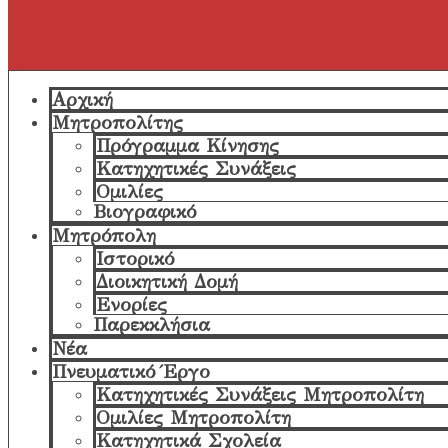
Αρχική
Μητροπολίτης
Πρόγραμμα Κίνησης
Κατηχητικές Συνάξεις
Ομιλίες
Βιογραφικό
Μητρόπολη
Ιστορικό
Διοικητική Δομή
Ενορίες
Παρεκκλήσια
Νέα
Πνευματικό Έργο
Κατηχητικές Συνάξεις Μητροπολίτη
Ομιλίες Μητροπολίτη
Κατηχητικά Σχολεία