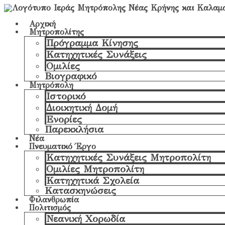
Αρχική
Μητροπολίτης
Πρόγραμμα Κίνησης
Κατηχητικές Συνάξεις
Ομιλίες
Βιογραφικό
Μητρόπολη
Ιστορικό
Διοικητική Δομή
Ενορίες
Παρεκκλήσια
Νέα
Πνευματικό Έργο
Κατηχητικές Συνάξεις Μητροπολίτη
Ομιλίες Μητροπολίτη
Κατηχητικά Σχολεία
Κατασκηνώσεις
Φιλανθρωπία
Πολιτισμός
Νεανική Χορωδία