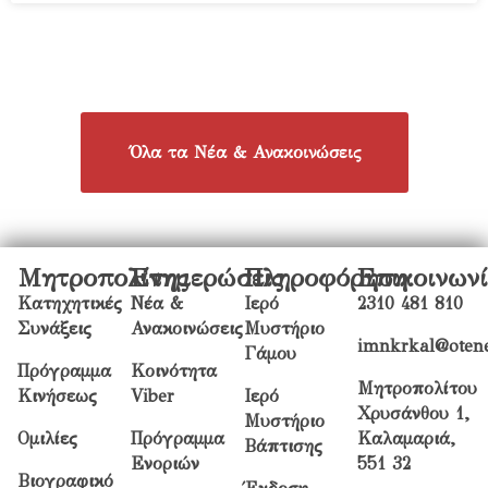
Όλα τα Νέα & Ανακοινώσεις
Μητροπολίτης
Ενημερώσεις
Πληροφόρηση
Επικοινων
Κατηχητικές
Νέα &
Ιερό
2310 481 810
Συνάξεις
Ανακοινώσεις
Μυστήριο
imnkrkal@otene
Γάμου
Πρόγραμμα
Κοινότητα
Μητροπολίτου
Κινήσεως
Viber
Ιερό
Χρυσάνθου 1,
Μυστήριο
Ομιλίες
Πρόγραμμα
Καλαμαριά,
Βάπτισης
Ενοριών
551 32
Βιογραφικό