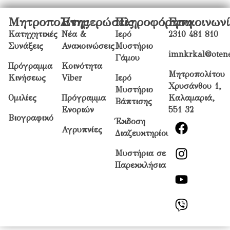
Μητροπολίτης
Ενημερώσεις
Πληροφόρηση
Επικοινων
Κατηχητικές
Νέα &
Ιερό
2310 481 810
Συνάξεις
Ανακοινώσεις
Μυστήριο
imnkrkal@otene
Γάμου
Πρόγραμμα
Κοινότητα
Μητροπολίτου
Κινήσεως
Viber
Ιερό
Χρυσάνθου 1,
Μυστήριο
Ομιλίες
Πρόγραμμα
Καλαμαριά,
Βάπτισης
Ενοριών
551 32
Βιογραφικό
Έκδοση
Αγρυπνίες
Διαζευκτηρίου
Μυστήρια σε
Παρεκκλήσια