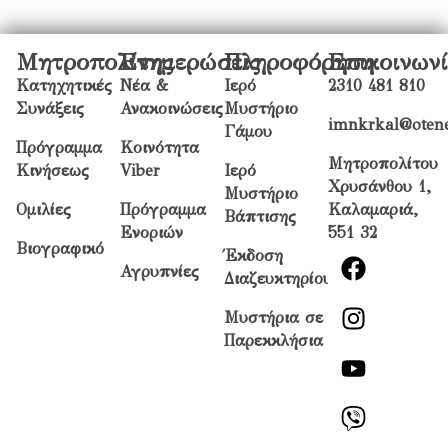
Μητροπολίτης
Ενημερώσεις
Πληροφόρηση
Επικοινων
Κατηχητικές
Νέα &
Ιερό
2310 481 810
Συνάξεις
Ανακοινώσεις
Μυστήριο
imnkrkal@otene
Γάμου
Πρόγραμμα
Κοινότητα
Μητροπολίτου
Κινήσεως
Viber
Ιερό
Χρυσάνθου 1,
Μυστήριο
Ομιλίες
Πρόγραμμα
Καλαμαριά,
Βάπτισης
Ενοριών
551 32
Βιογραφικό
Έκδοση
Αγρυπνίες
Διαζευκτηρίου
Μυστήρια σε
Παρεκκλήσια