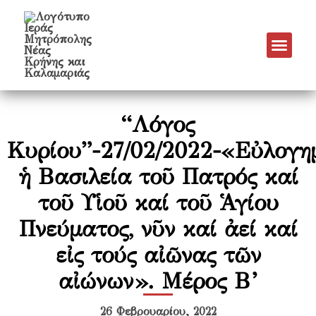
Νέα & Α
Πρόγραμμα Εν
Πρόγραμμα 
Πνευματικό Έργο
“Λόγος
Κυρίου”-27/02/2022-«Εὐλογη
ἡ Βασιλεία τοῦ Πατρός καί
τοῦ Υἱοῦ καί τοῦ Ἁγίου
Πνεύµατος, νῦν καί ἀεί καί
εἰς τούς αἰῶνας τῶν
αἰώνων». Μέρος Β’
26 Φεβρουαρίου, 2022