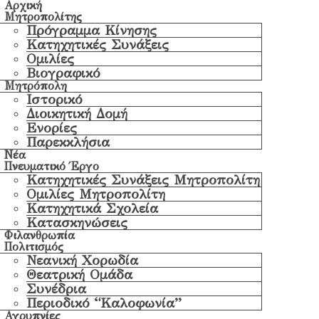
Αρχική
Μητροπολίτης
Πρόγραμμα Κίνησης
Κατηχητικές Συνάξεις
Ομιλίες
Βιογραφικό
Μητρόπολη
Ιστορικό
Διοικητική Δομή
Ενορίες
Παρεκκλήσια
Νέα
Πνευματικό Έργο
Κατηχητικές Συνάξεις Μητροπολίτη
Ομιλίες Μητροπολίτη
Κατηχητικά Σχολεία
Κατασκηνώσεις
Φιλανθρωπία
Πολιτισμός
Νεανική Χορωδία
Θεατρική Ομάδα
Συνέδρια
Περιοδικό “Καλοφωνία”
Αγρυπνίες