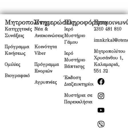
Μητροπολίτης
Ενημερώσεις
Πληροφόρηση
Επικοινων
Κατηχητικές
Νέα &
Ιερό
2310 481 810
Συνάξεις
Ανακοινώσεις
Μυστήριο
imnkrkal@otene
Γάμου
Πρόγραμμα
Κοινότητα
Μητροπολίτου
Κινήσεως
Viber
Ιερό
Χρυσάνθου 1,
Μυστήριο
Ομιλίες
Πρόγραμμα
Καλαμαριά,
Βάπτισης
Ενοριών
551 32
Βιογραφικό
Έκδοση
Αγρυπνίες
Διαζευκτηρίου
Μυστήρια σε
Παρεκκλήσια