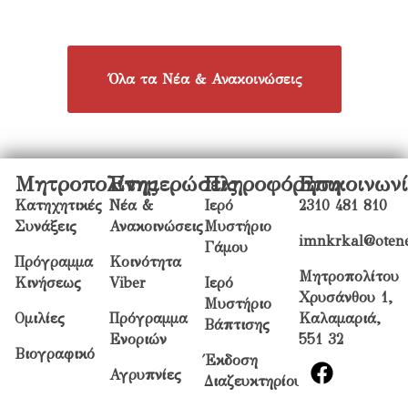
Όλα τα Νέα & Ανακοινώσεις
Μητροπολίτης
Ενημερώσεις
Πληροφόρηση
Επικοινων
Κατηχητικές
Νέα &
Ιερό
2310 481 810
Συνάξεις
Ανακοινώσεις
Μυστήριο
imnkrkal@otene
Γάμου
Πρόγραμμα
Κοινότητα
Μητροπολίτου
Κινήσεως
Viber
Ιερό
Χρυσάνθου 1,
Μυστήριο
Ομιλίες
Πρόγραμμα
Καλαμαριά,
Βάπτισης
Ενοριών
551 32
Βιογραφικό
Έκδοση
Αγρυπνίες
Διαζευκτηρίου