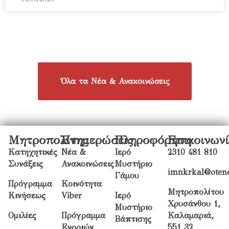
Όλα τα Νέα & Ανακοινώσεις
Μητροπολίτης
Ενημερώσεις
Πληροφόρηση
Επικοινων
Κατηχητικές
Νέα &
Ιερό
2310 481 810
Συνάξεις
Ανακοινώσεις
Μυστήριο
imnkrkal@otene
Γάμου
Πρόγραμμα
Κοινότητα
Μητροπολίτου
Κινήσεως
Viber
Ιερό
Χρυσάνθου 1,
Μυστήριο
Ομιλίες
Πρόγραμμα
Καλαμαριά,
Βάπτισης
Ενοριών
551 32