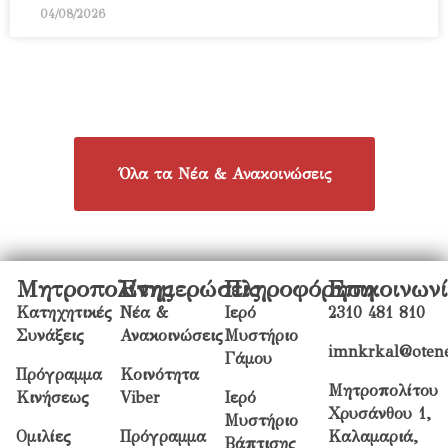
04/08/2026
Όλα τα Νέα & Ανακοινώσεις
Μητροπολίτης
Ενημερώσεις
Πληροφόρηση
Επικοινων
Κατηχητικές
Νέα &
Ιερό
2310 481 810
Συνάξεις
Ανακοινώσεις
Μυστήριο
imnkrkal@otene
Γάμου
Πρόγραμμα
Κοινότητα
Μητροπολίτου
Κινήσεως
Viber
Ιερό
Χρυσάνθου 1,
Μυστήριο
Ομιλίες
Πρόγραμμα
Καλαμαριά,
Βάπτισης