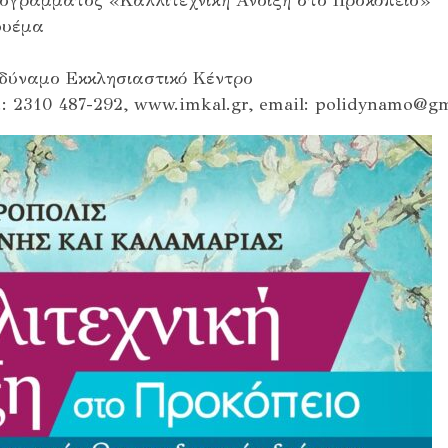
ογράμματος «Καλλιτεχνική Άνοιξη στο Προκόπειο»
ουέμα
δύναμο Εκκλησιαστικό Κέντρο
 2310 487-292, www.imkal.gr, email: polidynamo@g