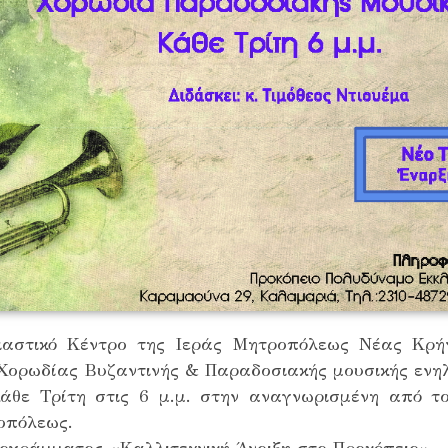
ιαστικό Κέντρο της Ιεράς Μητροπόλεως Νέας Κρήν
Xορωδίας Βυζαντινής & Παραδοσιακής μουσικής ενηλ
θε Τρίτη στις 6 μ.μ. στην αναγνωρισμένη από τ
οπόλεως.