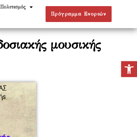
Πολιτισμός
Πρόγραμμα Ενοριών
οσιακής μουσικής
Ανοίξτε