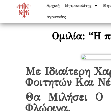
Αρχική
Μητροπολίτης
Μητ
Αγρυπνίες
Oμιλία: “Η 
Με Ιδιαίτερη Χα
Φοιτητών Και Νέ
Θα Μιλήσει Ο 
Φλώρινα.