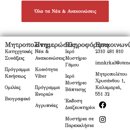
Όλα τα Νέα & Ανακοινώσεις
Μητροπολίτης
Ενημερώσεις
Πληροφόρηση
Επικοινων
Κατηχητικές
Νέα &
Ιερό
2310 481 810
Συνάξεις
Ανακοινώσεις
Μυστήριο
imnkrkal@otene
Γάμου
Πρόγραμμα
Κοινότητα
Μητροπολίτου
Κινήσεως
Viber
Ιερό
Χρυσάνθου 1,
Μυστήριο
Ομιλίες
Πρόγραμμα
Καλαμαριά,
Βάπτισης
Ενοριών
551 32
Βιογραφικό
Έκδοση
Αγρυπνίες
Διαζευκτηρίου
Μυστήρια σε
Παρεκκλήσια