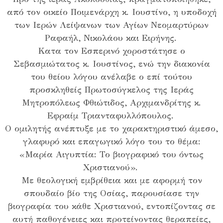
από τον οικείο Ποιμενάρχη κ. Ιουστίνο, η υποδοχή
των Ιερών Λείψανων των Αγίων Νεομαρτύρων
Ραφαήλ, Νικολάου και Ειρήνης.
Κατα τον Εσπερινό χοροστάτησε ο
Σεβασμιώτατος κ. Ιουστίνος, ενώ την διακονία
του θείου λόγου ανέλαβε ο επί τούτου
προσκληθείς Πρωτοσύγκελος της Ιεράς
Μητροπόλεως Φθιώτιδος, Αρχιμανδρίτης κ.
Εφραίμ Τριανταφυλλόπουλος.
Ο ομιλητής ανέπτυξε με το χαρακτηριστικό άμεσο,
γλαφυρό και επαγωγικό λόγο του το θέμα:
«Μαρία Αιγυπτία: Το βιογραφικό του όντως
Χριστιανού».
Με θεολογική εμβρίθεια και με αφορμή τον
σπουδαίο βίο της Οσίας, παρουσίασε την
βιογραφία του κάθε Χριστιανού, εντοπίζοντας σε
αυτή παθογένειες και προτείνοντας θεραπείες,