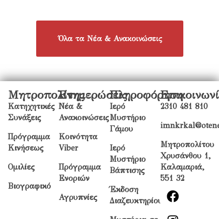
Όλα τα Νέα & Ανακοινώσεις
Μητροπολίτης
Ενημερώσεις
Πληροφόρηση
Επικοινων
Κατηχητικές
Νέα &
Ιερό
2310 481 810
Συνάξεις
Ανακοινώσεις
Μυστήριο
imnkrkal@otene
Γάμου
Πρόγραμμα
Κοινότητα
Μητροπολίτου
Κινήσεως
Viber
Ιερό
Χρυσάνθου 1,
Μυστήριο
Ομιλίες
Πρόγραμμα
Καλαμαριά,
Βάπτισης
Ενοριών
551 32
Βιογραφικό
Έκδοση
Αγρυπνίες
Διαζευκτηρίου