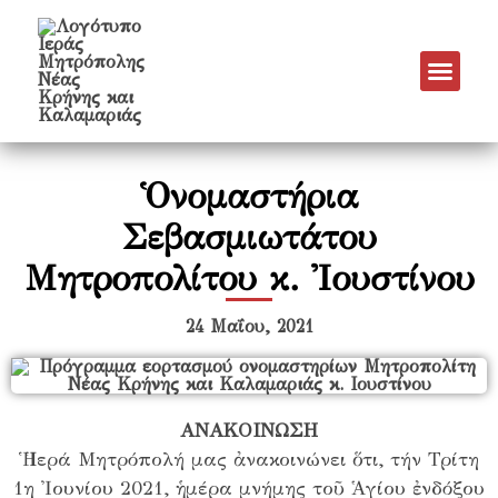
Νέα & Α
Πρόγραμμα Εν
Πρόγραμμα 
Πνευματικό Έργο
Ὁνομαστήρια
Σεβασμιωτάτου
Μητροπολίτου κ. Ἰουστίνου
24 Μαΐου, 2021
ΑΝΑΚΟΙΝΩΣΗ
Ἡ Ἱερά Μητρόπολή μας ἀνακοινώνει ὅτι, τήν Τρίτη
1η Ἰουνίου 2021, ἡμέρα μνήμης τοῦ Ἁγίου ἐνδόξου