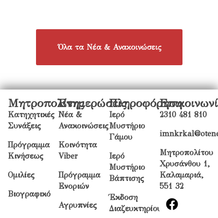
Όλα τα Νέα & Ανακοινώσεις
Μητροπολίτης
Ενημερώσεις
Πληροφόρηση
Επικοινων
Κατηχητικές
Νέα &
Ιερό
2310 481 810
Συνάξεις
Ανακοινώσεις
Μυστήριο
imnkrkal@otene
Γάμου
Πρόγραμμα
Κοινότητα
Μητροπολίτου
Κινήσεως
Viber
Ιερό
Χρυσάνθου 1,
Μυστήριο
Ομιλίες
Πρόγραμμα
Καλαμαριά,
Βάπτισης
Ενοριών
551 32
Βιογραφικό
Έκδοση
Αγρυπνίες
Διαζευκτηρίου