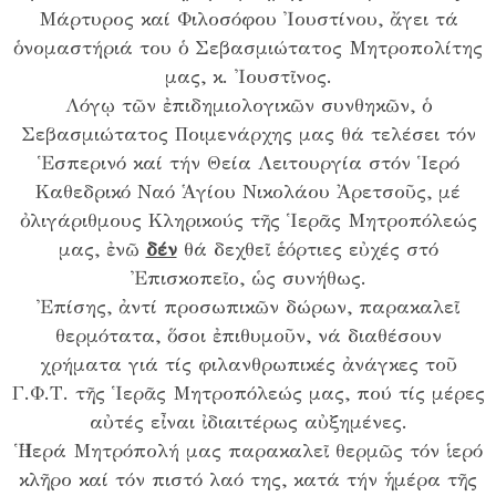
Μάρτυρος καί Φιλοσόφου Ἰουστίνου, ἄγει τά
ὁνομαστήριά του ὁ Σεβασμιώτατος Μητροπολίτης
μας, κ. Ἰουστῖνος.
Λόγῳ τῶν ἐπιδημιολογικῶν συνθηκῶν, ὁ
Σεβασμιώτατος Ποιμενάρχης μας θά τελέσει τόν
Ἑσπερινό καί τήν Θεία Λειτουργία στόν Ἱερό
Καθεδρικό Ναό Ἁγίου Νικολάου Ἀρετσοῦς, μέ
ὀλιγάριθμους Κληρικούς τῆς Ἱερᾶς Μητροπόλεώς
μας, ἐνῶ
δέν
θά δεχθεῖ ἑόρτιες εὐχές στό
Ἐπισκοπεῖο, ὡς συνήθως.
Ἐπίσης, ἀντί προσωπικῶν δώρων, παρακαλεῖ
θερμότατα, ὅσοι ἐπιθυμοῦν, νά διαθέσουν
χρήματα γιά τίς φιλανθρωπικές ἀνάγκες τοῦ
Γ.Φ.Τ. τῆς Ἱερᾶς Μητροπόλεώς μας, πού τίς μέρες
αὐτές εἶναι ἰδιαιτέρως αὐξημένες.
Ἡ Ἱερά Μητρόπολή μας παρακαλεῖ θερμῶς τόν ἱερό
κλῆρο καί τόν πιστό λαό της, κατά τήν ἡμέρα τῆς