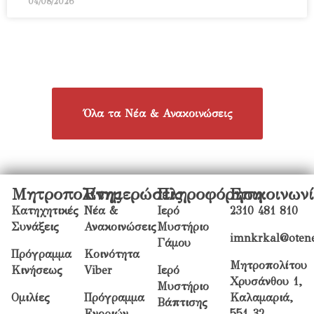
04/08/2026
Όλα τα Νέα & Ανακοινώσεις
Μητροπολίτης
Ενημερώσεις
Πληροφόρηση
Επικοινων
Κατηχητικές
Νέα &
Ιερό
2310 481 810
Συνάξεις
Ανακοινώσεις
Μυστήριο
imnkrkal@otene
Γάμου
Πρόγραμμα
Κοινότητα
Μητροπολίτου
Κινήσεως
Viber
Ιερό
Χρυσάνθου 1,
Μυστήριο
Ομιλίες
Πρόγραμμα
Καλαμαριά,
Βάπτισης
Ενοριών
551 32