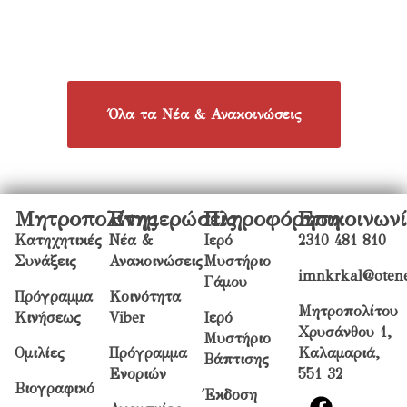
Όλα τα Νέα & Ανακοινώσεις
Μητροπολίτης
Ενημερώσεις
Πληροφόρηση
Επικοινων
Κατηχητικές
Νέα &
Ιερό
2310 481 810
Συνάξεις
Ανακοινώσεις
Μυστήριο
imnkrkal@otene
Γάμου
Πρόγραμμα
Κοινότητα
Μητροπολίτου
Κινήσεως
Viber
Ιερό
Χρυσάνθου 1,
Μυστήριο
Ομιλίες
Πρόγραμμα
Καλαμαριά,
Βάπτισης
Ενοριών
551 32
Βιογραφικό
Έκδοση