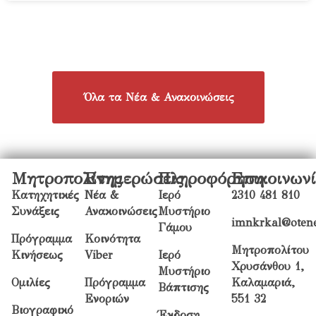
Όλα τα Νέα & Ανακοινώσεις
Μητροπολίτης
Ενημερώσεις
Πληροφόρηση
Επικοινων
Κατηχητικές
Νέα &
Ιερό
2310 481 810
Συνάξεις
Ανακοινώσεις
Μυστήριο
imnkrkal@otene
Γάμου
Πρόγραμμα
Κοινότητα
Μητροπολίτου
Κινήσεως
Viber
Ιερό
Χρυσάνθου 1,
Μυστήριο
Ομιλίες
Πρόγραμμα
Καλαμαριά,
Βάπτισης
Ενοριών
551 32
Βιογραφικό
Έκδοση