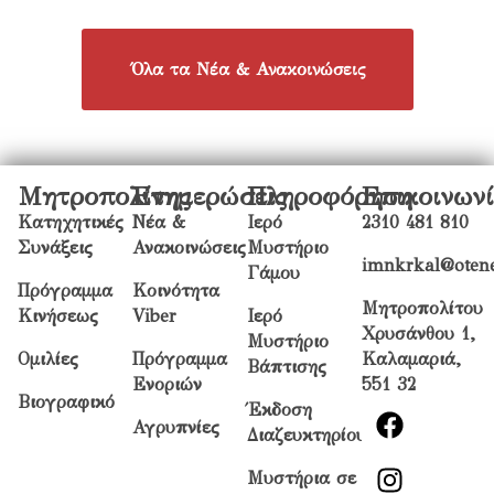
Όλα τα Νέα & Ανακοινώσεις
Μητροπολίτης
Ενημερώσεις
Πληροφόρηση
Επικοινων
Κατηχητικές
Νέα &
Ιερό
2310 481 810
Συνάξεις
Ανακοινώσεις
Μυστήριο
imnkrkal@otene
Γάμου
Πρόγραμμα
Κοινότητα
Μητροπολίτου
Κινήσεως
Viber
Ιερό
Χρυσάνθου 1,
Μυστήριο
Ομιλίες
Πρόγραμμα
Καλαμαριά,
Βάπτισης
Ενοριών
551 32
Βιογραφικό
Έκδοση
Αγρυπνίες
Διαζευκτηρίου
Μυστήρια σε