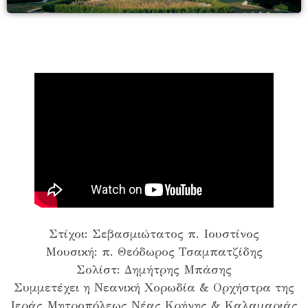
Στίχοι: Σεβασμιώτατος π. Ιουστίνος
Μουσική: π. Θεόδωρος Τσαμπατζίδης
Σολίστ: Δημήτρης Μπάσης
Συμμετέχει η Νεανική Χορωδία & Ορχήστρα της
Ιεράς Μητροπόλεως Νέας Κρήνης & Καλαμαριάς