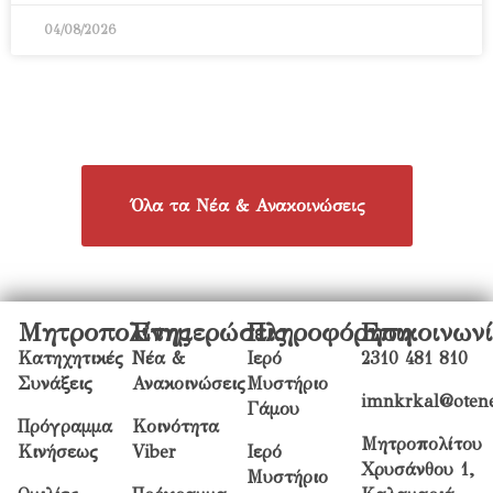
04/08/2026
Όλα τα Νέα & Ανακοινώσεις
Μητροπολίτης
Ενημερώσεις
Πληροφόρηση
Επικοινων
Κατηχητικές
Νέα &
Ιερό
2310 481 810
Συνάξεις
Ανακοινώσεις
Μυστήριο
imnkrkal@otene
Γάμου
Πρόγραμμα
Κοινότητα
Μητροπολίτου
Κινήσεως
Viber
Ιερό
Χρυσάνθου 1,
Μυστήριο