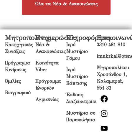
Όλα τα Νέα & Ανακοινώσεις
Μητροπολίτης
Ενημερώσεις
Πληροφόρηση
Επικοινων
Κατηχητικές
Νέα &
Ιερό
2310 481 810
Συνάξεις
Ανακοινώσεις
Μυστήριο
imnkrkal@otene
Γάμου
Πρόγραμμα
Κοινότητα
Μητροπολίτου
Κινήσεως
Viber
Ιερό
Χρυσάνθου 1,
Μυστήριο
Ομιλίες
Πρόγραμμα
Καλαμαριά,
Βάπτισης
Ενοριών
551 32
Βιογραφικό
Έκδοση
Αγρυπνίες
Διαζευκτηρίου
Μυστήρια σε
Παρεκκλήσια