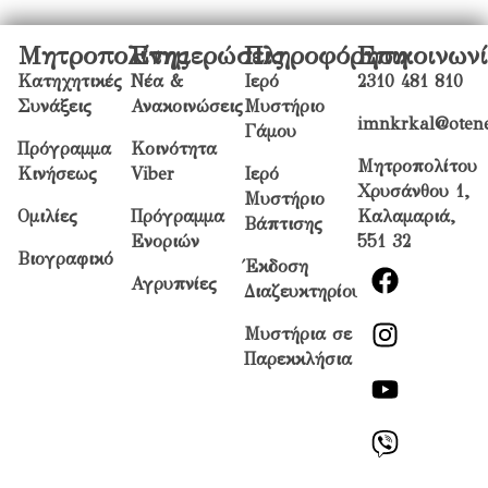
Μητροπολίτης
Ενημερώσεις
Πληροφόρηση
Επικοινων
Κατηχητικές
Νέα &
Ιερό
2310 481 810
Συνάξεις
Ανακοινώσεις
Μυστήριο
imnkrkal@otene
Γάμου
Πρόγραμμα
Κοινότητα
Μητροπολίτου
Κινήσεως
Viber
Ιερό
Χρυσάνθου 1,
Μυστήριο
Ομιλίες
Πρόγραμμα
Καλαμαριά,
Βάπτισης
Ενοριών
551 32
Βιογραφικό
Έκδοση
Αγρυπνίες
Διαζευκτηρίου
Μυστήρια σε
Παρεκκλήσια