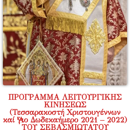
ΠΡΟΓΡΑΜΜΑ ΛΕΙΤΟΥΡΓΙΚΗΣ
ΚΙΝΗΣΕΩΣ
(Τεσσαρακοστή Χριστουγέννων
καί Ἅγιο Δωδεκαήμερο 2021 – 2022)
ΤΟΥ ΣΕΒΑΣΜΙΩΤΑΤΟΥ