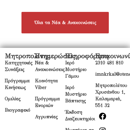
Όλα τα Νέα & Ανακοινώσεις
Μητροπολίτης
Ενημερώσεις
Πληροφόρηση
Επικοινων
Κατηχητικές
Νέα &
Ιερό
2310 481 810
Συνάξεις
Ανακοινώσεις
Μυστήριο
imnkrkal@otene
Γάμου
Πρόγραμμα
Κοινότητα
Μητροπολίτου
Κινήσεως
Viber
Ιερό
Χρυσάνθου 1,
Μυστήριο
Ομιλίες
Πρόγραμμα
Καλαμαριά,
Βάπτισης
Ενοριών
551 32
Βιογραφικό
Έκδοση
Αγρυπνίες
Διαζευκτηρίου