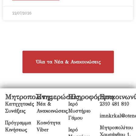
22/07/2026
Όλα τα Νέα & Ανακοινώσεις
Μητροπολίτης
Ενημερώσεις
Πληροφόρηση
Επικοινων
Κατηχητικές
Νέα &
Ιερό
2310 481 810
Συνάξεις
Ανακοινώσεις
Μυστήριο
imnkrkal@otene
Γάμου
Πρόγραμμα
Κοινότητα
Μητροπολίτου
Κινήσεως
Viber
Ιερό
Χρυσάνθου 1,