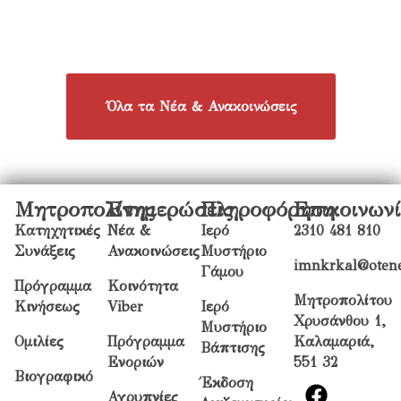
Όλα τα Νέα & Ανακοινώσεις
Μητροπολίτης
Ενημερώσεις
Πληροφόρηση
Επικοινων
Κατηχητικές
Νέα &
Ιερό
2310 481 810
Συνάξεις
Ανακοινώσεις
Μυστήριο
imnkrkal@otene
Γάμου
Πρόγραμμα
Κοινότητα
Μητροπολίτου
Κινήσεως
Viber
Ιερό
Χρυσάνθου 1,
Μυστήριο
Ομιλίες
Πρόγραμμα
Καλαμαριά,
Βάπτισης
Ενοριών
551 32
Βιογραφικό
Έκδοση
Αγρυπνίες