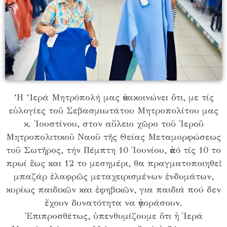
‘Η ‘Ιερά Μητρόπολή μας ἀνακοινώνει ὅτι, με τίς
εὐλογίες τοῦ Σεβασμιωτάτου Μητροπολίτου μας
κ. Ἰουστίνου, στον αὔλειο χῶρο τοῦ Ἱεροῦ
Μητροπολιτικοῦ Ναοῦ τῆς Θείας Μεταμορφώσεως
τοῦ Σωτῆρος, τήν Πέμπτη 10 Ἱουνίου, ἀπό τίς 10 το
πρωί ἕως και 12 το μεσημέρι, θα πραγματοποιηθεῖ
μπαζάρ ἐλαφρῶς μεταχειρισμένων ἐνδυμάτων,
κυρίως παιδικῶν και ἐφηβικῶν, για παιδιά πού δεν
ἔχουν δυνατότητα να ἀγοράσουν.
Ἐπιπροσθέτως, ὑπενθυμίζουμε ὅτι ἡ Ἱερά