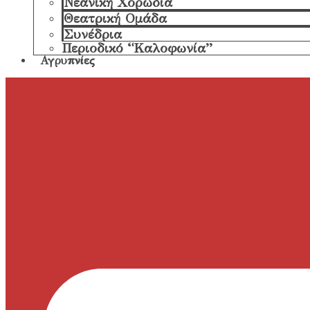
Νεανική Χορωδία
Θεατρική Ομάδα
Συνέδρια
Περιοδικό “Καλοφωνία”
Αγρυπνίες