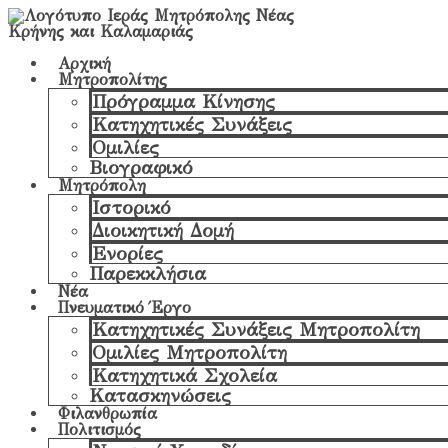
Αρχική
Μητροπολίτης
Πρόγραμμα Κίνησης
Κατηχητικές Συνάξεις
Ομιλίες
Βιογραφικό
Μητρόπολη
Ιστορικό
Διοικητική Δομή
Ενορίες
Παρεκκλήσια
Νέα
Πνευματικό Έργο
Κατηχητικές Συνάξεις Μητροπολίτη
Ομιλίες Μητροπολίτη
Κατηχητικά Σχολεία
Κατασκηνώσεις
Φιλανθρωπία
Πολιτισμός