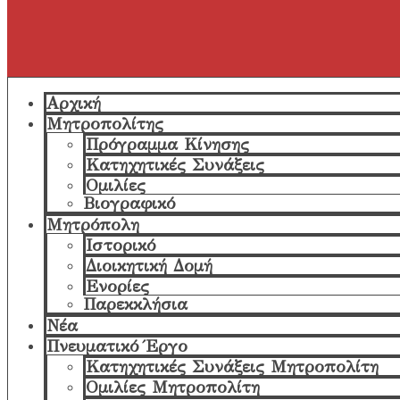
Αρχική
Μητροπολίτης
Πρόγραμμα Κίνησης
Κατηχητικές Συνάξεις
Ομιλίες
Βιογραφικό
Μητρόπολη
Ιστορικό
Διοικητική Δομή
Ενορίες
Παρεκκλήσια
Νέα
Πνευματικό Έργο
Κατηχητικές Συνάξεις Μητροπολίτη
Ομιλίες Μητροπολίτη