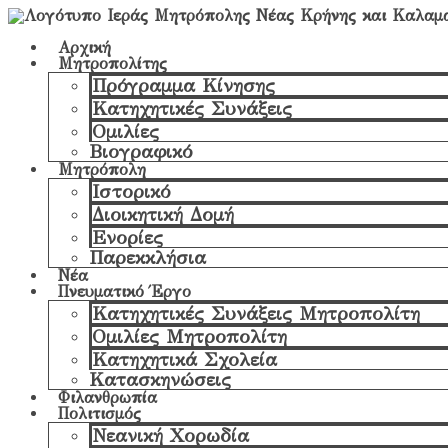
Αρχική
Μητροπολίτης
Πρόγραμμα Κίνησης
Κατηχητικές Συνάξεις
Ομιλίες
Βιογραφικό
Μητρόπολη
Ιστορικό
Διοικητική Δομή
Ενορίες
Παρεκκλήσια
Νέα
Πνευματικό Έργο
Κατηχητικές Συνάξεις Μητροπολίτη
Ομιλίες Μητροπολίτη
Κατηχητικά Σχολεία
Κατασκηνώσεις
Φιλανθρωπία
Πολιτισμός
Νεανική Χορωδία