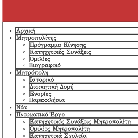
Αρχική
Μητροπολίτης
Πρόγραμμα Κίνησης
Κατηχητικές Συνάξεις
Ομιλίες
Βιογραφικό
Μητρόπολη
Ιστορικό
Διοικητική Δομή
Ενορίες
Παρεκκλήσια
Νέα
Πνευματικό Έργο
Κατηχητικές Συνάξεις Μητροπολίτη
Ομιλίες Μητροπολίτη
Κατηχητικά Σχολεία