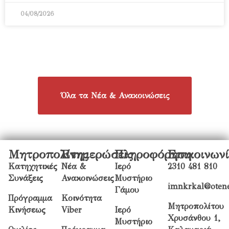
04/08/2026
Όλα τα Νέα & Ανακοινώσεις
Μητροπολίτης
Ενημερώσεις
Πληροφόρηση
Επικοινων
Κατηχητικές
Νέα &
Ιερό
2310 481 810
Συνάξεις
Ανακοινώσεις
Μυστήριο
imnkrkal@otene
Γάμου
Πρόγραμμα
Κοινότητα
Μητροπολίτου
Κινήσεως
Viber
Ιερό
Χρυσάνθου 1,
Μυστήριο