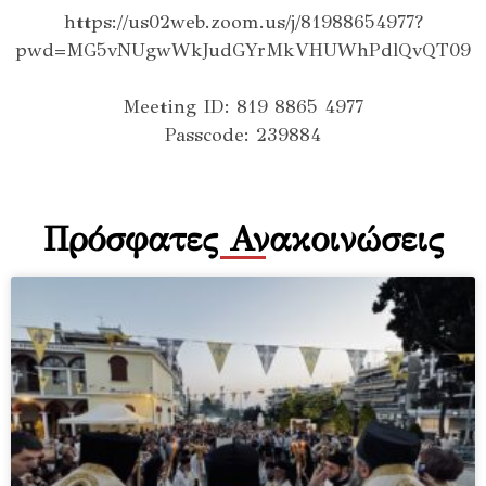
https://us02web.zoom.us/j/81988654977?
pwd=MG5vNUgwWkJudGYrMkVHUWhPdlQvQT09
Meeting ID: 819 8865 4977
Passcode: 239884
Πρόσφατες Ανακοινώσεις