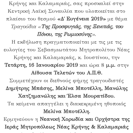
Κρήνης και Καλαμαριάς, σας προσκαλεί στην
Κεντρική Λαϊκή Συναυλία που υλοποιείται στο
πλαίσιο του θεσμού
«Δ΄ Ευγένεια 2019»
με θέμα
Τραγούδια «
Της Προσφυγιάς, της Ξενιτιάς, του
Πόνου, της Ρωμιοσύνης
»
.
Η εκδήλωση πραγματοποιείται με τις με τις
ευλογίες του Σεβασμιωτάτου Μητροπολίτου Νέας
Κρήνης και Καλαμαριάς, κ. Ιουστίνου, την
Τετάρτη, 16 Ιανουαρίου 2019
και ώρα 8
μ.μ.
στην
Αίθουσα Τελετών του Α.Π.Θ.
Συμμετέχουν οι διεθνούς φήμης τραγουδιστές
Δημήτρης Μπάσης, Μελίνα Μποτέλλη, Μανώλης
Χατζημανώλης και Έλσα Μουρατίδου.
Τα κείμενα απαγγέλει η διακεκριμένη ηθοποιός
Μελίνα Μποτέλλη.
Ερμηνεύουν η
Νεανική Χορωδία και
Ορχήστρα της
Ιεράς Μητροπόλεως Νέας Κρήνης & Καλαμαριάς