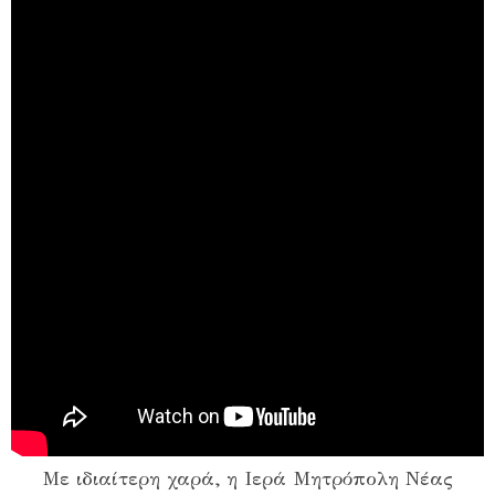
Με ιδιαίτερη χαρά, η Ιερά Μητρόπολη Νέας