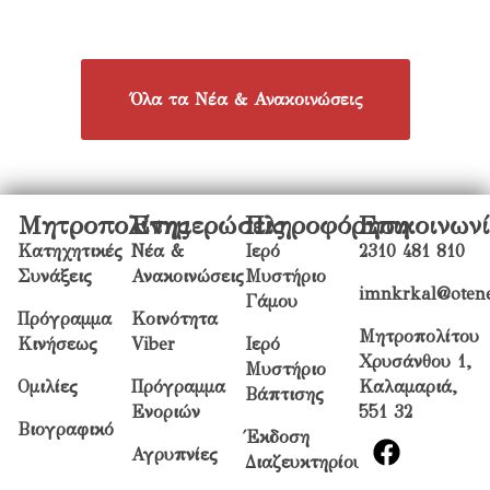
Όλα τα Νέα & Ανακοινώσεις
Μητροπολίτης
Ενημερώσεις
Πληροφόρηση
Επικοινων
Κατηχητικές
Νέα &
Ιερό
2310 481 810
Συνάξεις
Ανακοινώσεις
Μυστήριο
imnkrkal@otene
Γάμου
Πρόγραμμα
Κοινότητα
Μητροπολίτου
Κινήσεως
Viber
Ιερό
Χρυσάνθου 1,
Μυστήριο
Ομιλίες
Πρόγραμμα
Καλαμαριά,
Βάπτισης
Ενοριών
551 32
Βιογραφικό
Έκδοση
Αγρυπνίες
Διαζευκτηρίου