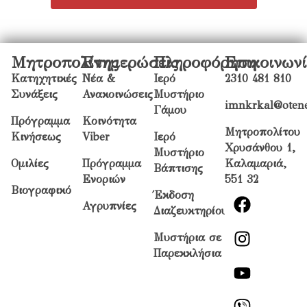
Μητροπολίτης
Ενημερώσεις
Πληροφόρηση
Επικοινων
Κατηχητικές
Νέα &
Ιερό
2310 481 810
Συνάξεις
Ανακοινώσεις
Μυστήριο
imnkrkal@otene
Γάμου
Πρόγραμμα
Κοινότητα
Μητροπολίτου
Κινήσεως
Viber
Ιερό
Χρυσάνθου 1,
Μυστήριο
Ομιλίες
Πρόγραμμα
Καλαμαριά,
Βάπτισης
Ενοριών
551 32
Βιογραφικό
Έκδοση
Αγρυπνίες
Διαζευκτηρίου
Μυστήρια σε
Παρεκκλήσια