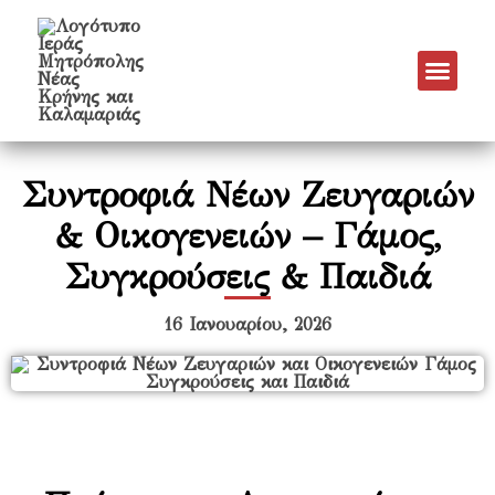
Νέα & Α
Πρόγραμμα Εν
Πρόγραμμα 
Πνευματικό Έργο
Συντροφιά Νέων Ζευγαριών
& Οικογενειών – Γάμος,
Συγκρούσεις & Παιδιά
16 Ιανουαρίου, 2026