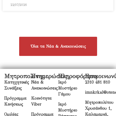
22/07/2026
Όλα τα Νέα & Ανακοινώσεις
Μητροπολίτης
Ενημερώσεις
Πληροφόρηση
Επικοινων
Κατηχητικές
Νέα &
Ιερό
2310 481 810
Συνάξεις
Ανακοινώσεις
Μυστήριο
imnkrkal@otene
Γάμου
Πρόγραμμα
Κοινότητα
Μητροπολίτου
Κινήσεως
Viber
Ιερό
Χρυσάνθου 1,
Μυστήριο
Ομιλίες
Πρόγραμμα
Καλαμαριά,