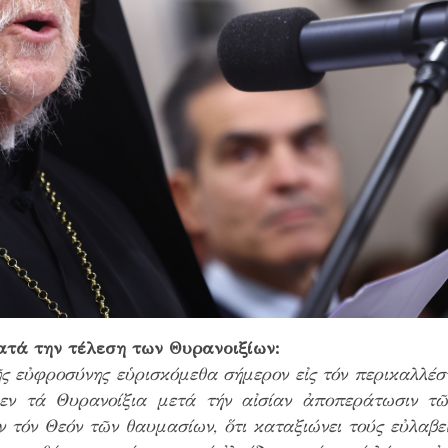
ατά την τέλεση των Θυρανοιξίων:
ῆς εὐφροσύνης εὑρισκόμεθα σήμερον εἰς τόν περικαλλέ
εν τά Θυρανοίξια μετά τήν αἰσίαν ἀποπεράτωσιν τ
 τόν Θεόν τῶν θαυμασίων, ὅτι καταξιώνει τούς εὐλαβε