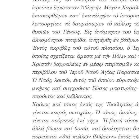
ἱερεῦσιν ἱερώτατον Ἀθλητήν, Μέγαν Χαραλά
ἐπισκεφθῶμεν κατ’ ἐπανάληψιν τό ἱστορικό
λειτουργίαν, νά θαυμάσωμεν τό κάλλος τ
θυσιῶν τοῦ Γένους. Εἰς ἀνάμνησιν τοῦ ἱ
ἀλησμόνητον πατρίδα, ἀνηγέρθη ἐκ βάθρων
Ἐντός ἀκριβῶς τοῦ αὐτοῦ πλαισίου, ὁ Ἱερ
ὁποίας σχετίζεται ἄμεσα μέ τήν Πόλιν καί
Χριστόν θαρραλέως ἐν μέσῳ πειρασμῶν καί
περιβόλου τοῦ Ἱεροῦ Ναοῦ Ἁγίας Παρασκευῆ
Ὁ Ναός, λοιπόν, ἐντός τοῦ ὁποίου εὑρισκό
μνήμης καί συγχρόνως ζώσης μαρτυρίας·
παρόντος καί μέλλοντος.
Χρόνος καί τόπος ἐντός τῆς Ἐκκλησίας ἀ
γίνεται καιρός σωτηρίας. Ὁ τόπος, ὁμοίως,
γίνεται «οὐρανός ἐπί γῆς». Ἡ βιοτή τόσον
ἀλλά βίωμα καί θυσία, καί ὁμολογεῖται δ
πορεύεται «διά πολλῶν θλίψεων» ἐντός τῆς