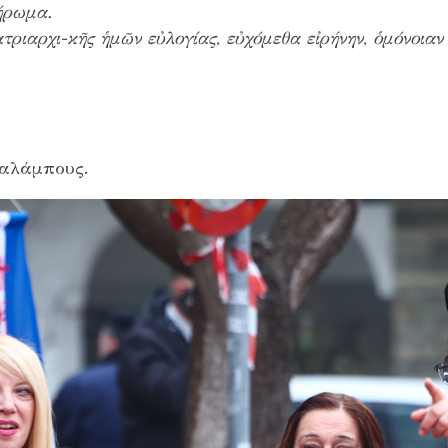
ήρωμα.
ριαρχι-κῆς ἡμῶν εὐλογίας, εὐχόμεθα εἰρήνην, ὁμόνοιαν
ραλάμπους.