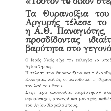
«Τούτον τὸν οἶκον στ
Τα Θυρανοίξια το
Αργυρής τέλεσε το
η Α.Θ. Παναγιότης, 
προσδίδοντας ιδια
βαρύτητα στο γεγονό
Ο Ιερός Ναός είχε την ευλογία να υπο
Αγίου Όρους.
Η τέλεση των Θυρανοιξίων και η έναρξη
Εκκλησία, καθώς σηματοδοτεί τη δημιου
τον λαό του Θεού.
Στην ιερά ακολουθία παρέστησαν πλε
ιερομόναχοι, μοναχοί και μοναχές, καθώ
του Αγίου Χαραλάμπους.