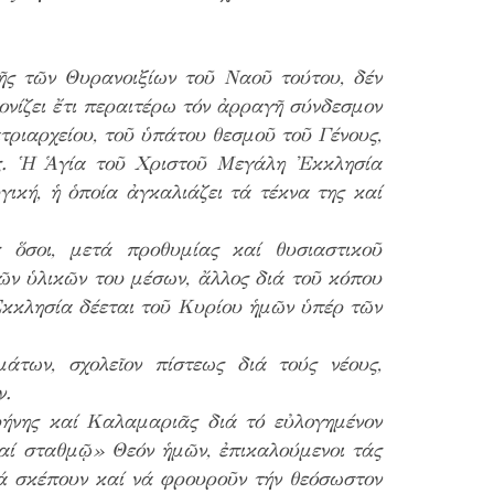
ῆς τῶν Θυρανοιξίων τοῦ Ναοῦ τούτου, δέν
ονίζει ἔτι περαιτέρω τόν ἀρραγῆ σύνδεσμον
τριαρχείου, τοῦ ὑπάτου θεσμοῦ τοῦ Γένους,
ς. Ἡ Ἁγία τοῦ Χριστοῦ Μεγάλη Ἐκκλησία
ική, ἡ ὁποία ἀγκαλιάζει τά τέκνα της καί
 ὅσοι, μετά προθυμίας καί θυσιαστικοῦ
τῶν ὑλικῶν του μέσων, ἄλλος διά τοῦ κόπου
 Ἐκκλησία δέεται τοῦ Κυρίου ἡμῶν ὑπέρ τῶν
άτων, σχολεῖον πίστεως διά τούς νέους,
ν.
ρήνης καί Καλαμαριᾶς διά τό εὐλογημένον
αί σταθμῷ» Θεόν ἡμῶν, ἐπικαλούμενοι τάς
ά σκέπουν καί νά φρουροῦν τήν θεόσωστον