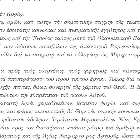
ἐν Κυρίῳ,
 ὑμῶν, κατ᾽ αὐτήν τήν σημαντικήν στιγμήν τῆς τελετ
ιν ἐσωτάτης κοινωνίας καί πνευματικῆς ἐγγύτητος καί τ
εως καί τῆς Ἐνορίας ταύτης μετά τοῦ Οἰκουμενικοῦ Πα
αί τῶν ἀξιακῶν καταβολῶν τῆς ἁπανταχοῦ Ρωμηοσύνη
αῦθα διά νά συγχαρῇ καί νά εὐλογήσῃ, ὡς Μήτηρ στοργ
ια πρός τούς εὐεργέτας, τούς χορηγούς καί πάντας
καί ἀποπεράτωσιν τοῦ ἱεροῦ τούτου ἔργου. Ἄλλος διά 
ευχῆς· πάντες, ὅμως, συνεργοί τῆς χάριτος τοῦ Θεοῦ. Ἡ
πώντων τήν εὐπρέπειαν τοῦ οἴκου» Αὐτοῦ.
αστῇ λιμήν χειμαζομένων, ἰατρεῖον ψυχῶν καί σωμ
ς καί φάρος πνευματικός δι᾽ ὅλην τήν τοπικήν κοινωνία
ν φίλτατον ἀδελφόν, Ἱερώτατον Μητροπολίτην Νέας Κ
γίαν πρός τόν διατάξαντα «πάντα μέτρῳ καί ἀριθμῷ κ
άμπους καί τῆς Ἁγίας Νεομάρτυ-ρος Ἀργυρῆς, ὥστε ν