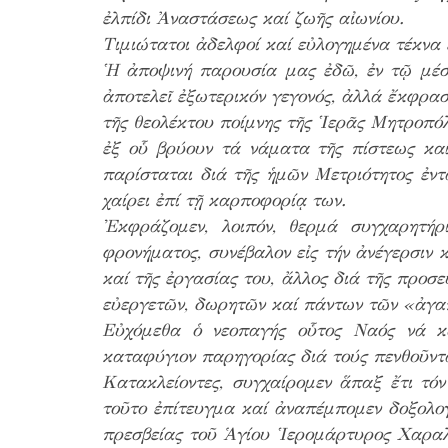
ἐλπίδι Ἀναστάσεως καί ζωῆς αἰωνίου.
Τιμιώτατοι ἀδελφοί καί εὐλογημένα τέκνα 
Ἡ ἀποψινή παρουσία μας ἐδῶ, ἐν τῷ μέσῳ
ἀποτελεῖ ἐξωτερικόν γεγονός, ἀλλά ἔκφρασ
τῆς θεολέκτου ποίμνης τῆς Ἱερᾶς Μητροπόλ
ἐξ οὗ βρύουν τά νάματα τῆς πίστεως κ
παρίσταται διά τῆς ἡμῶν Μετριότητος ἐντ
χαίρει ἐπί τῇ καρποφορίᾳ των.
Ἐκφράζομεν, λοιπόν, θερμά συγχαρητήρ
φρονήματος, συνέβαλον εἰς τήν ἀνέγερσιν 
καί τῆς ἐργασίας του, ἄλλος διά τῆς προσ
εὐεργετῶν, δωρητῶν καί πάντων τῶν «ἀγα
Εὐχόμεθα ὁ νεοπαγής οὗτος Ναός νά κατ
καταφύγιον παρηγορίας διά τούς πενθοῦντα
Κατακλείοντες, συγχαίρομεν ἅπαξ ἔτι τό
τοῦτο ἐπίτευγμα καί ἀναπέμπομεν δοξολο
πρεσβείας τοῦ Ἁγίου Ἱερομάρτυρος Χαραλ