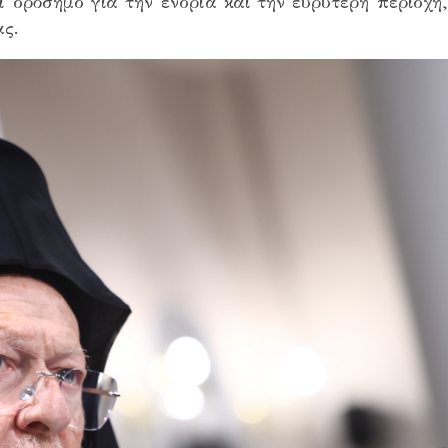
ί ορόσημο για την ενορία και την ευρύτερη περιοχ
ας.