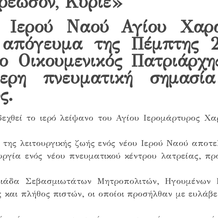
ερέωσον, Κύριε»
υ Ιερού Ναού Αγίου Χαρα
 απόγευμα της Πέμπτης 2
ο Οικουμενικός Πατριάρχη
ίτερη πνευματική σημασία
ς.
δεχθεί το ιερό λείψανο του Αγίου Ιερομάρτυρος Χ
 της λειτουργικής ζωής ενός νέου Ιερού Ναού αποτελ
ργία ενός νέου πνευματικού κέντρου λατρείας, πρ
ιάδα Σεβασμιωτάτων Μητροπολιτών, Ηγουμένων Ι
ς και πλήθος πιστών, οι οποίοι προσήλθαν με ευλάβ