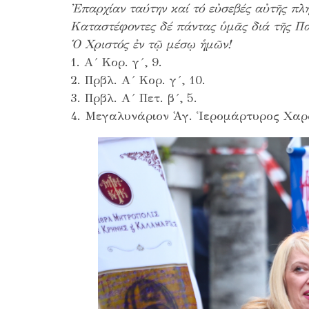
Ἐπαρχίαν ταύτην καί τό εὐσεβές αὐτῆς πλ
Καταστέφοντες δέ πάντας ὑμᾶς διά τῆς Πατ
Ὁ Χριστός ἐν τῷ μέσῳ ἡμῶν!
1. Α´ Κορ. γ´, 9.
2. Πρβλ. Α´ Κορ. γ´, 10.
3. Πρβλ. Α´ Πετ. β´, 5.
4. Μεγαλυνάριον Ἁγ. Ἱερομάρτυρος Χα