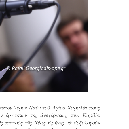
στατον Ἱερόν Ναόν τοῦ Ἁγίου Χαραλάμπους
ῶν ἐργασιῶν τῆς ἀνεγέρσεώς του. Καρδίᾳ
ῖς πιστούς τῆς Νέας Κρήνης νά δοξολογοῦν