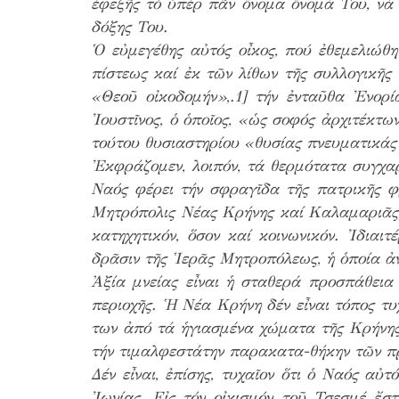
ἐφεξῆς τό ὑπέρ πᾶν ὄνομα ὄνομά Του, νά 
δόξης Του.
Ὁ εὐμεγέθης αὐτός οἶκος, πού ἐθεμελιώθη 
πίστεως καί ἐκ τῶν λίθων τῆς συλλογικῆς 
«Θεοῦ οἰκοδομήν»,.1] τήν ἐνταῦθα Ἐνορ
Ἰουστῖνος, ὁ ὁποῖος, «ὡς σοφός ἀρχιτέκτων
τούτου θυσιαστηρίου «θυσίας πνευματικάς
Ἐκφράζομεν, λοιπόν, τά θερμότατα συγχαρ
Ναός φέρει τήν σφραγῖδα τῆς πατρικῆς φ
Μητρόπολις Νέας Κρήνης καί Καλαμαριᾶς, 
κατηχητικόν, ὅσον καί κοινωνικόν. Ἰδιαι
δρᾶσιν τῆς Ἱερᾶς Μητροπόλεως, ἡ ὁποία ἀν
Ἀξία μνείας εἶναι ἡ σταθερά προσπάθεια
περιοχῆς. Ἡ Νέα Κρήνη δέν εἶναι τόπος τυ
των ἀπό τά ἡγιασμένα χώματα τῆς Κρήνης 
τήν τιμαλφεστάτην παρακατα-θήκην τῶν π
Δέν εἶναι, ἐπίσης, τυχαῖον ὅτι ὁ Ναός α
Ἰωνίας. Εἰς τόν οἰκισμόν τοῦ Τσεσμέ ἔστ