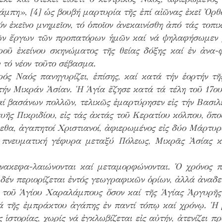
μπη», [4] ὡς βουβή μαρτυρία τῆς ἐπί αἰῶνας ἐκεῖ Ὀρθ
ν ἐκεῖνο μνημεῖον, τό ὁποῖον ἀνεκαινίσθη ἀπό τάς τοπι
ῶν ἔργων τῶν προπατόρων ἡμῶν καί νά ψηλαφήσωμεν μέ
εροῦ ἐκείνου σκηνώματος τῆς θείας δόξης καί ἐν ἀνα-
 τό νέον τοῦτο σέβασμα.
ός Ναός πανηγυρίζει, ἐπίσης, καί κατά τήν ἑορτήν τ
 τήν Μικράν Ἀσίαν. Ἡ Ἁγία ἔζησε κατά τά τέλη τοῦ 17ο
 βασάνων πολλῶν, τελικῶς ἐμαρτύρησεν εἰς τήν Βασιλε
ς Πικριδίου, εἰς τάς ἀκτάς τοῦ Κερατίου κόλπου, ὅπου
μεθα, ἀγαπητοί Χριστιανοί, ἀφιερωμένος εἰς δύο Μάρτυρα
 πνευματική γέφυρα μεταξύ Πόλεως, Μικρᾶς Ἀσίας κα
νακεφα-λαιώνονται καί μεταμορφώνονται. Ὁ χρόνος π
 δέν περιορίζεται ἐντός γεωγραφικῶν ὁρίων, ἀλλά ἀναδε
 τοῦ Ἁγίου Χαραλάμπους ὅσον καί τῆς Ἁγίας Ἀργυρῆς ὑ
ιά τῆς ἐμπράκτου ἀγάπης ἐν παντί τόπῳ καί χρόνῳ. Ἡ
 ἱστορίας, χωρίς νά ἐγκλωβίζεται εἰς αὐτήν, ἀτενίζει π