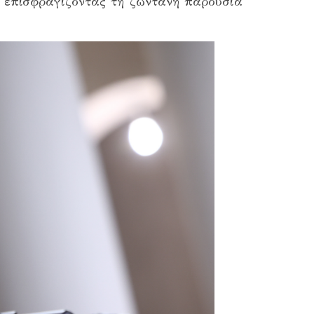
ή, επισφραγίζοντας τη ζωντανή παρουσία