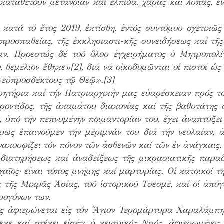
καταθέτουν μετάνοιαν καί ἐλπίδα, χαράς καί λύπας, ἐ
κατά τό ἔτος 2019, ἐκτίσθη, ἐντός συντόμου σχετικῶς
προσπαθείας, τῆς ἐκκλησιαστι-κῆς συνειδήσεως καί τῆς
ίαν. Προεστώς δέ τοῦ ὅλου ἐγχειρήματος ὁ Μητροπολ
, θεμέλιον ἔθηκε»[2], διά νά οἰκοδομῶνται οἱ πιστοί ὡς
 εὐπροσδέκτους τῷ Θεῷ».[3]
ητήρια καί τήν Πατριαρχικήν μας εὐαρέσκειαν πρός τό
ροντίδος, τῆς ἀκαμάτου διακονίας καί τῆς βαθυτάτης 
ὑπό τήν πεπνυμένην ποιμαντορίαν του, ἔχει ἀναπτύξει 
τέρως ἐπαινοῦμεν τήν μέριμνάν του διά τήν νεολαίαν,
ακουφίζει τόν πόνον τῶν ἀσθενῶν καί τῶν ἐν ἀνάγκαις.
 διατηρήσεως καί ἀναδείξεως τῆς μικρασιατικῆς παρα
χαῖος· εἶναι τόπος μνήμης καί μαρτυρίας. Οἱ κάτοικοί 
τῆς Μικρᾶς Ἀσίας, τοῦ ἱστορικοῦ Τσεσμέ, καί οἱ ἀπό
ρογόνων των.
ὐτός ἀφιερώνεται εἰς τόν Ἅγιον Ἱερομάρτυρα Χαραλάμπη
εκε καί στέκει εἰσέτι ὁ κεντρικός Ναός, ἀφιερωμένος 