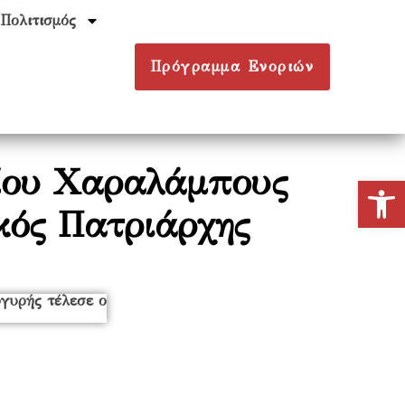
Πολιτισμός
Πρόγραμμα Ενοριών
γίου Χαραλάμπους
Ανοίξτε
κός Πατριάρχης