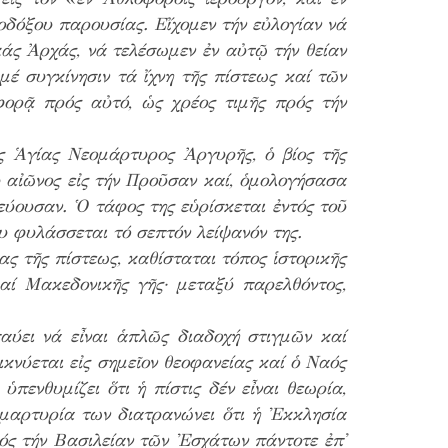
οδόξου παρουσίας. Εἴχομεν τήν εὐλογίαν νά
κάς Ἀρχάς, νά τελέσωμεν ἐν αὐτῷ τήν θείαν
 συγκίνησιν τά ἴχνη τῆς πίστεως καί τῶν
φορᾷ πρός αὐτό, ὡς χρέος τιμῆς πρός τήν
ῆς Ἁγίας Νεομάρτυρος Ἀργυρῆς, ὁ βίος τῆς
υ αἰῶνος εἰς τήν Προῦσαν καί, ὁμολογήσασα
ύουσαν. Ὁ τάφος της εὑρίσκεται ἐντός τοῦ
 φυλάσσεται τό σεπτόν λείψανόν της.
ς τῆς πίστεως, καθίσταται τόπος ἱστορικῆς
ί Μακεδονικῆς γῆς· μεταξύ παρελθόντος,
αύει νά εἶναι ἁπλῶς διαδοχή στιγμῶν καί
ικνύεται εἰς σημεῖον θεοφανείας καί ὁ Ναός
πενθυμίζει ὅτι ἡ πίστις δέν εἶναι θεωρία,
 μαρτυρία των διατρανώνει ὅτι ἡ Ἐκκλησία
ρός τήν Βασιλείαν τῶν Ἐσχάτων πάντοτε ἐπ᾽