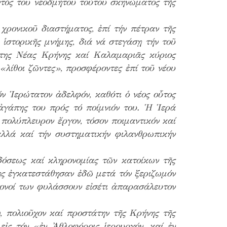
ντός τοῦ νεοδμήτου τούτου σκηνώματος τῆς
 χρονικοῦ διαστήματος, ἐπί τήν πέτραν τῆς
 ἱστορικῆς μνήμης, διά νά στεγάσῃ τήν τοῦ
ίτης Νέας Κρήνης καί Καλαμαριᾶς κύριος
 «λίθοι ζῶντες», προσφέροντες ἐπί τοῦ νέου
ν Ἱερώτατον ἀδελφόν, καθότι ὁ νέος οὗτος
ἀγάπης του πρός τό ποίμνιόν του. Ἡ Ἱερά
πολύπλευρον ἔργον, τόσον ποιμαντικόν καί
 ἀλλά καί τήν συστηματικήν φιλανθρωπικήν
δόσεως καί κληρονομίας τῶν κατοίκων τῆς
της ἐγκατεστάθησαν ἐδῶ μετά τόν ξεριζωμόν
γονοί των φυλάσσουν εἰσέτι ἀπαρασάλευτον
, πολιοῦχον καί προστάτην τῆς Κρήνης τῆς
εἰς τόν «ἐν Ἀθλοφόροις ἱερουργόν, καί ἐν