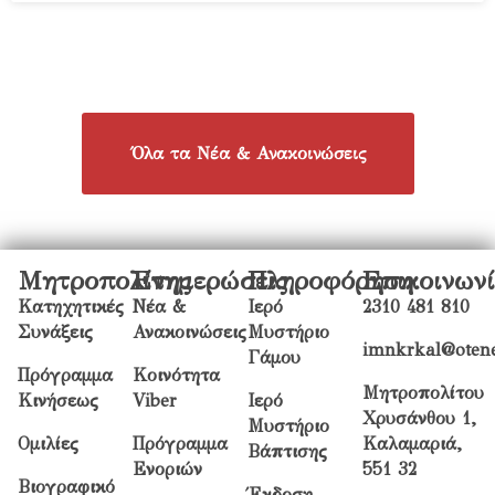
Όλα τα Νέα & Ανακοινώσεις
Μητροπολίτης
Ενημερώσεις
Πληροφόρηση
Επικοινων
Κατηχητικές
Νέα &
Ιερό
2310 481 810
Συνάξεις
Ανακοινώσεις
Μυστήριο
imnkrkal@otene
Γάμου
Πρόγραμμα
Κοινότητα
Μητροπολίτου
Κινήσεως
Viber
Ιερό
Χρυσάνθου 1,
Μυστήριο
Ομιλίες
Πρόγραμμα
Καλαμαριά,
Βάπτισης
Ενοριών
551 32
Βιογραφικό
Έκδοση