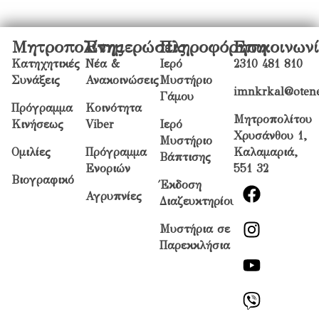
Μητροπολίτης
Ενημερώσεις
Πληροφόρηση
Επικοινων
Κατηχητικές
Νέα &
Ιερό
2310 481 810
Συνάξεις
Ανακοινώσεις
Μυστήριο
imnkrkal@otene
Γάμου
Πρόγραμμα
Κοινότητα
Μητροπολίτου
Κινήσεως
Viber
Ιερό
Χρυσάνθου 1,
Μυστήριο
Ομιλίες
Πρόγραμμα
Καλαμαριά,
Βάπτισης
Ενοριών
551 32
Βιογραφικό
Έκδοση
Αγρυπνίες
Διαζευκτηρίου
Μυστήρια σε
Παρεκκλήσια